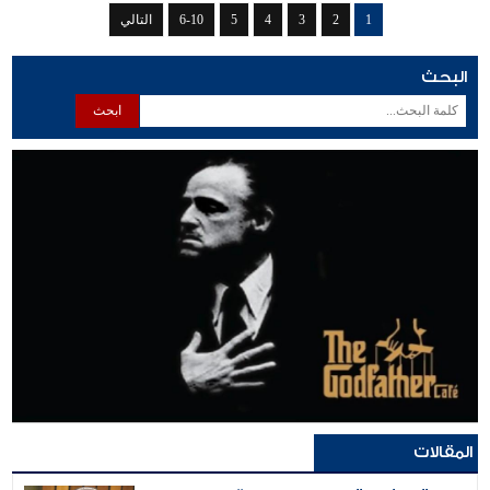
1
2
3
4
5
6-10
التالي
البحث
المقالات