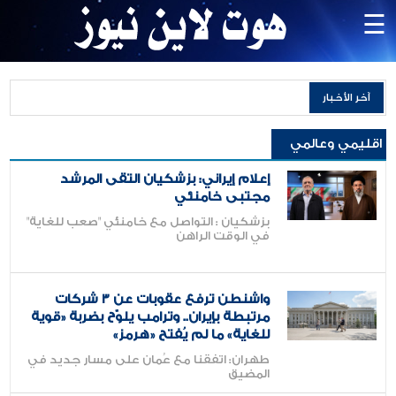
×
☰
الرئيسية
آخر الأخبار
محليات
اقليمي وعالمي
أمن
وقضاء
إعلام إيراني: بزشكيان التقى المرشد
وجرائم
مجتبى خامنئي
اقليمي
بزشكيان : التواصل مع خامنئي "صعب للغاية"
في الوقت الراهن
وعالمي
رياضة
واشنطن ترفع عقوبات عن 3 شركات
الاقتصادية
مرتبطة بإيران.. وترامب يلوّح بضربة «قوية
للغاية» ما لم يُفتح «هرمز»
منوعات
طهران: اتفقنا مع عُمان على مسار جديد في
المضيق
وفيات