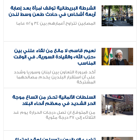
الشرطة البريطانية توقف امرأة بعد إصابة
الاخيرة
أربعة أشخاص في حادث طعن وسط لندن
المقالات
المصابين تتراوح أعمارهم بين 34 و52 عاما
نعيم قاسم: لا مانع من لقاء علني بين
«حزب الله» والقيادة السورية.. في الوقت
المناسب
أكد ضرورة التعاون بين لبنان وسوريا وشدد
على أن استقرار البلدين يخدم مصالحهما
المشتركة
السلطات الألمانية تحذر من اتساع موجة
الحر الشديد في معظم أنحاء البلاد
من المتوقع ان تصل درجات الحرارة يوم غد
الثلاثاء إلى 37 درجة مئوية
ترامب: الإيرانيون يتوسلون لعقد اجتماع