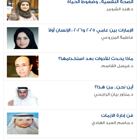
الصحة النفسية.. وضغوط الحياة
د.هند الشومر
الإمارات بين عامَي 2025 و2026 : الإنسان أولاً
فاطمة المزروعي
ماذا يحدث للأدوات بعد استخدامها؟
د.فيصل القاسم
أين نحن.. من هذا؟
د.مناور بيان الراجحي
فن إدارة الازمات
د.جاسم العبد الهادي