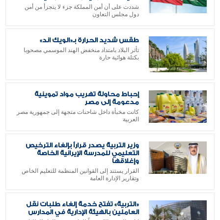
شددت على أن أمن المملكة جزء لا يتجزأ من أمن
دول مجلس التعاون
طقس شديد الحرارة بـ«الويك اند»
تأثر البلاد بامتداد منخفض الهند الموسمي مصحوبا
بكتلة هوائية حارة
إحباط محاولة تهريب مواد تموينية
مدعومة إلى مصر
كانت مخبأة داخل شاحنات متجهة إلى جمهورية مصر
العربية
وزير التربية يصدر قراراً بإلغاء الترخيص
التعليمي للمدرسة الإيرانية الخاصة
وإغلاقها
القرار يستند إلى القوانين المنظمة للتعليم الخاص
وتقارير الإدارة العامة
«التربية» تفتح خدمة إلغاء طلبات نقل
العاملين بالهيئة الإدارية في المدارس