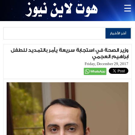
×
☰
الرئيسية
آخر الأخبار
محليات
أمن
وزير الصحة في استجابة سريعة يأمر بالتمديد للطفل
وقضاء
ابراهيم العجمي
وجرائم
Friday, December 29, 2017
اقليمي
وعالمي
رياضة
الاقتصادية
منوعات
وفيات