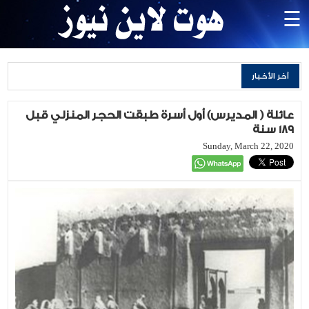
×
☰
الرئيسية
آخر الأخبار
محليات
أمن
عائلة ( المديرس) أول أسرة طبقت الحجر المنزلي قبل
وقضاء
189 سنة
وجرائم
Sunday, March 22, 2020
اقليمي
وعالمي
رياضة
الاقتصادية
منوعات
وفيات