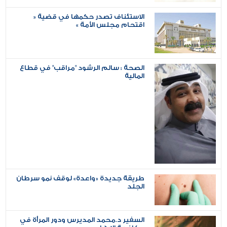
الاستئناف تصدر حكمها في قضية «
اقتحام مجلس الأمة »
الصحة : سالم الرشود "مراقب" في قطاع
المالية
طريقة جديدة «واعدة» لوقف نمو سرطان
الجلد
السفير د.محمد المديرس ودور المرأة في