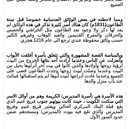
الجميع
.
ومما لاحظته في بعض الوثائق العدسانية خصوصا قبل سنة
الطاعون
(1831
م
)
كان هناك أسر كثيرة تذكر في هذه
الوثائق لم
يعد لها ذكر ولا وجود بعد الطاعون مثل الخراشي والحصني
والحرقان والمفرج القديمين والعبد الوهاب
وغيرهم الكثير
حسب وثائق محفوظة عندي ترجع الى عام
1216
هجري
.
وبالمناسة القصة المشهورة والتي تتعلق بأسرة أغلقت الأبواب
وأنعزلت عن الناس وعندما أرادت أحد بناتها
الخروج من البيت
لرؤية زوجها وأولادها والذين كانوا في بيت آخر أنزلوها بحبل من
البيت وعندما وصلت لبيت زوجها
وجدت الطاعون قضى على
الجميع وعندما عادت أدراجها لبيت أبوها لم يتم استقبالها فماتت
عند باب منزل والدها
.
هذه الأسرة هي
(
أسرة المديرس
)
الكريمة وهم من أوائل الاسر
التي سكنت الكويت ، حيث كانت بيوتهم جنوب
فريج غنيم الذي
يقع قبلة البنك المركزي الحالي ويعتبر فريج غنيم وفريج
المديرس والذي تقع فيه بيوت (المديرس)
ومسجدهم ضمن
حدود السور الأول
.