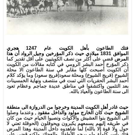
الاخيرة
المقالات
فتك الطاعون بأهل الكويت عام
1247
هجري
الموافق
1831
ميلادي حيث ذكر المؤرخين وجيل الرواد أن هذا
المرض
قضى على أكثر من نصف الكويتيين على أقل تقدير كما
ذكر المؤرخ أحمد البشر الرومي في كتابه مقالات من
الكويت
أن الكويت أصبحت كلها مقابر في سنة الطاعون الا محلة
الشيوخ
(
فريج الشيوخ
)
ومحلة سعود
(
فريج
سعود
)
وما يؤكد كلام
أحمد البشر الحفريات التي تمت في منتصف ونهاية الخمسينات
بعد التثمين واكتشفوا في
مناطق عديدة جماجم وعظام تعود
الى سنة الطاعون والعياذ بالله
.
حيث غادر أهل الكويت المدينة وخرجوا من الدروازة الى منطقة
الشويخ حيث كان الخارج مولود والداخل مفقود
,
وعندما وصلوا
الى الشويخ بنوا العشيش والأكوات ونصبوا الخيام حيث من كان
في طريقه إليهم يسمعهم يكبرون
ويحوقلون
(
الحوقلة تعني لا
حول ولا قوة إلا بالله
)
لما شاهدوه داخل المدينة وهذا المرض
فتك بأسر كاملة ولم يرحم
الأطفال والعجائز ولكنه قضي على