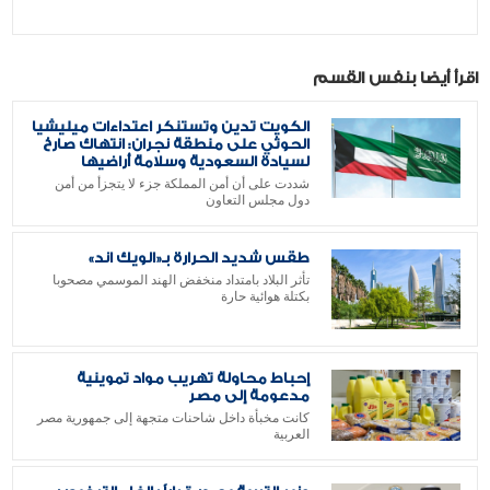
اقرأ أيضا بنفس القسم
الكويت تدين وتستنكر اعتداءات ميليشيا
الحوثي على منطقة نجران: انتهاك صارخ
لسيادة السعودية وسلامة أراضيها
شددت على أن أمن المملكة جزء لا يتجزأ من أمن
دول مجلس التعاون
طقس شديد الحرارة بـ«الويك اند»
تأثر البلاد بامتداد منخفض الهند الموسمي مصحوبا
بكتلة هوائية حارة
إحباط محاولة تهريب مواد تموينية
مدعومة إلى مصر
كانت مخبأة داخل شاحنات متجهة إلى جمهورية مصر
العربية