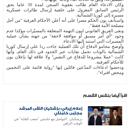
وكان الادعاء العام طالب بعقوبة السجن لمدة 30 عاما بحق
الرئيس السابق المعزول على خلفية إرسال طائرات عسكرية
مسيرة إلى كوريا الشمالية.
واستأنف يون الحكم مصرا على أنه أعلن الأحكام العرفية "من أجل
مصلحة الأمة فقط".
ونفى الفريق القانوني ليون التهمة المتعلقة بالمسيّرات مؤكدا عدم
وجود "أي أمر مسبق أو موافقة لاحقة" من جهته بشأن عملية
المسيرات التي استند إليها الادعاء.
وأوضح محامو الدفاع أن تلك العملية جاءت ردا على إرسال كوريا
الشمالية بالونات تحمل نفايات عبر الحدود في ذلك العام، وأنها
كانت "عملا مشروعا للدفاع عن النفس" ولا علاقة لها بإعلان يون
للأحكام العرفية.
ودحضوا ادعاءات المدّعين قائلين إنها "رواية قائمة على التخمين
ومحض افتراء".
اقرأ أيضا بنفس القسم
إعلام إيراني: بزشكيان التقى المرشد
مجتبى خامنئي
بزشكيان : التواصل مع خامنئي "صعب للغاية" في
الوقت الراهن