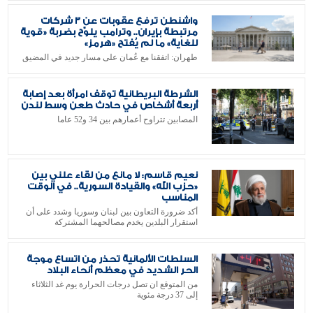
واشنطن ترفع عقوبات عن 3 شركات
مرتبطة بإيران.. وترامب يلوّح بضربة «قوية
للغاية» ما لم يُفتح «هرمز»
طهران: اتفقنا مع عُمان على مسار جديد في المضيق
الشرطة البريطانية توقف امرأة بعد إصابة
أربعة أشخاص في حادث طعن وسط لندن
المصابين تتراوح أعمارهم بين 34 و52 عاما
نعيم قاسم: لا مانع من لقاء علني بين
«حزب الله» والقيادة السورية.. في الوقت
المناسب
أكد ضرورة التعاون بين لبنان وسوريا وشدد على أن
استقرار البلدين يخدم مصالحهما المشتركة
السلطات الألمانية تحذر من اتساع موجة
الحر الشديد في معظم أنحاء البلاد
من المتوقع ان تصل درجات الحرارة يوم غد الثلاثاء
إلى 37 درجة مئوية