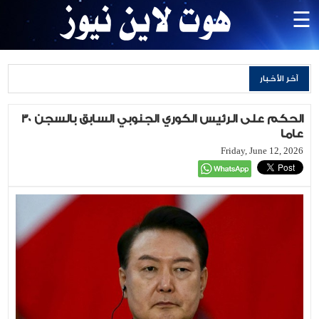
×
☰
الرئيسية
آخر الأخبار
محليات
أمن
الحكم على الرئيس الكوري الجنوبي السابق بالسجن 30
وقضاء
عاما
وجرائم
Friday, June 12, 2026
اقليمي
وعالمي
رياضة
الاقتصادية
منوعات
وفيات