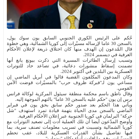
الاخيرة
المقالات
حُكم على الرئيس الكوري الجنوبي السابق يون سوك يول،
بالسجن 30 عاما لإرساله مسيّرات إلى كوريا الشمالية، وهي خطوة
قال المّدعون إن الهدف منها كان اختلاق ذريعة لإعلان الأحكام
العرفية في ديسمبر 2024.
وتسبب إرسال الطائرات المسيرة التي ذكرت بيونغ يانغ أنها
تضمنت إسقاط منشورات دعائية، في تصاعد حاد للتوترات
العسكرية بين البلدين في أكتوبر 2024.
وكان المدعون المكلفون القضية قالوا في أبريل الماضي إن
مساعي يون لـ"فبركة ظروف حرب" بالمسيّرات قوضت الأمن
القومي.
وقال ناطق باسم محكمة منطقة سيئول المركزية لوكالة فرانس
برس إن يون "حكم عليه بالسجن 30 عاما" بالتهم الموجهة إليه.
ويأتي هذا الحكم بعد صدور حكم سابق بحق يون في فبراير
الماضي بالسجن مدى الحياة بتهمة قيادة تمرد استهدف "شل
حركة" البرلمان في كوريا الجنوبية عبر إعلان الأحكام العرفية.
وأوضح المدّعون أيضا أن تلك العملية أدت إلى تصعيد التوترات مع
كوريا الشمالية وتسببت في تسريب معلومات تصنف سرية، بما
فيها تفاصيل بشأن القدرات العسكرية للبلاد، عقب تحطم
المسيّرات، وفق ما افادت أنباء وكالة "يونهاب".