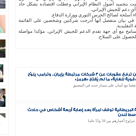
امت بتجميد أصول النظام الإيراني وعطلت اقتصاده بشكل حاد
 أي دعم للجيش الإيراني.
 أسلحة لصالح الحرس الثوري ووزارة الدفاع.
ة في بيان منفصل أنها أدرجت شركتين وشخصين على القائمة
التقليدية.
تسامح مع أي جهة تقدم الدعم للجيش الإيراني، مؤكدا مواصلة
لحصول على السلاح.
واشنطن ترفع عقوبات عن 3 شركات مرتبطة بإيران.. وترامب يلوّح
قوية للغاية» ما لم يُفتح «هرمز»
تفقنا مع عُمان على مسار جديد في المضيق
البريطانية توقف امرأة بعد إصابة أربعة أشخاص في حادث
ط لندن
اوح أعمارهم بين 34 و52 عاما