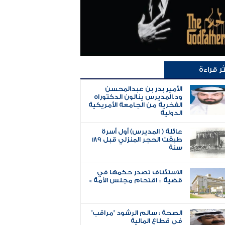
ثر قراءة
الأمير بدر بن عبدالمحسن
ود.المديرس ينالون الدكتوراه
الفخرية من الجامعة الأمريكية
الدولية
عائلة ( المديرس) أول أسرة
طبقت الحجر المنزلي قبل 189
سنة
الاستئناف تصدر حكمها في
قضية « اقتحام مجلس الأمة »
الصحة : سالم الرشود "مراقب"
في قطاع المالية