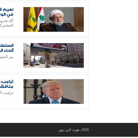
نعيم قا
في الو
أكد ضرورة
المشتركة
السلطات
أنحاء ال
من المتوقع 
ترامب: 
مناقش
ترامب: ال
2026، هوت لاين نيوز